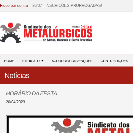
Fique por dentro
20/07 - INSCRIÇÕES PRORROGADAS!
15/07 - EDITAL DE CONVOCAÇÃO!
07/07 - Increva-se! Link na descrição!
03/08 - DATA-BASE 2026: HORA DE UNIÃO E MOBILIZ
28/07 - Formação reúne 116 participantes e reforça compr
HOME
SINDICATO
ACORDOS/CONVENÇÕES
CONTRIBUIÇÕES
Notícias
HORÁRIO DA FESTA
20/04/2023