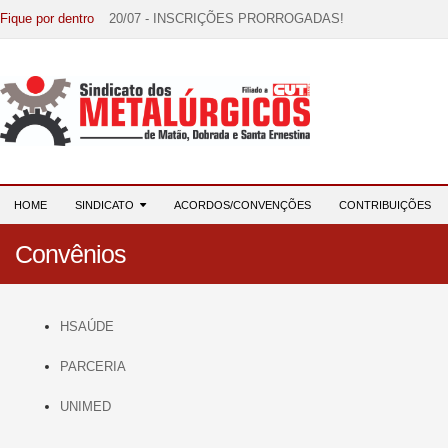
Fique por dentro
20/07 - INSCRIÇÕES PRORROGADAS!
15/07 - EDITAL DE CONVOCAÇÃO!
07/07 - Increva-se! Link na descrição!
03/08 - DATA-BASE 2026: HORA DE UNIÃO E MOBILIZ
28/07 - Formação reúne 116 participantes e reforça compr
HOME
SINDICATO
ACORDOS/CONVENÇÕES
CONTRIBUIÇÕES
Convênios
HSAÚDE
PARCERIA
UNIMED