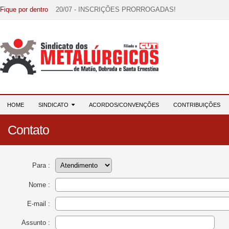
Fique por dentro
20/07 - INSCRIÇÕES PRORROGADAS!
15/07 - EDITAL DE CONVOCAÇÃO!
07/07 - Increva-se! Link na descrição!
03/08 - DATA-BASE 2026: HORA DE UNIÃO E MOBILIZ
28/07 - Formação reúne 116 participantes e reforça compr
HOME
SINDICATO
ACORDOS/CONVENÇÕES
CONTRIBUIÇÕES
Contato
Para :
Nome :
E-mail :
Assunto :