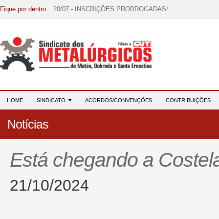
Fique por dentro
20/07 - INSCRIÇÕES PRORROGADAS!
15/07 - EDITAL DE CONVOCAÇÃO!
07/07 - Increva-se! Link na descrição!
03/08 - DATA-BASE 2026: HORA DE UNIÃO E MOBILIZ
28/07 - Formação reúne 116 participantes e reforça compr
HOME
SINDICATO
ACORDOS/CONVENÇÕES
CONTRIBUIÇÕES
Notícias
Está chegando a Costel
21/10/2024