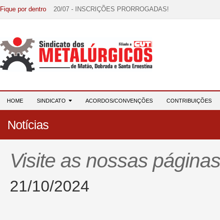
Fique por dentro
20/07 - INSCRIÇÕES PRORROGADAS!
15/07 - EDITAL DE CONVOCAÇÃO!
07/07 - Increva-se! Link na descrição!
03/08 - DATA-BASE 2026: HORA DE UNIÃO E MOBILIZ
28/07 - Formação reúne 116 participantes e reforça compr
HOME
SINDICATO
ACORDOS/CONVENÇÕES
CONTRIBUIÇÕES
Notícias
Visite as nossas páginas 
21/10/2024