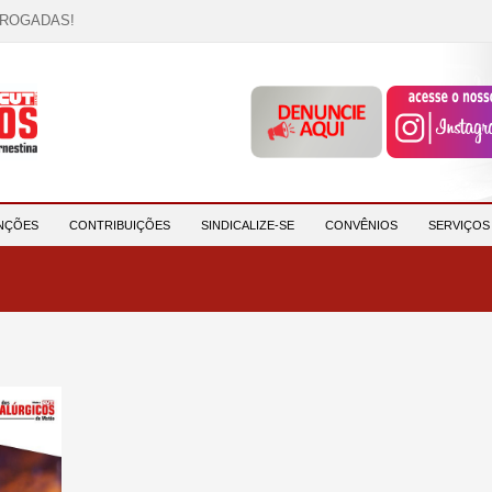
RROGADAS!
OCAÇÃO!
descrição!
 HORA DE UNIÃO E MOBILIZAÇÃO!
participantes e reforça compromisso com a saúde e a ...
NÇÕES
CONTRIBUIÇÕES
SINDICALIZE-SE
CONVÊNIOS
SERVIÇO