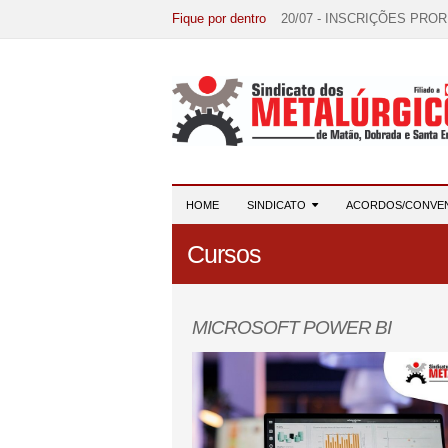
Fique por dentro
20/07 - INSCRIÇÕES PRO
15/07 - EDITAL DE CONV
07/07 - Increva-se! Link na 
03/08 - DATA-BASE 2026:
28/07 - Formação reúne 116 
HOME
SINDICATO
ACORDOS/CONVE
Cursos
MICROSOFT POWER BI