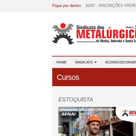
Fique por dentro
20/07 - INSCRIÇÕES PRO
15/07 - EDITAL DE CONV
07/07 - Increva-se! Link na 
03/08 - DATA-BASE 2026:
28/07 - Formação reúne 116 
HOME
SINDICATO
ACORDOS/CONVE
Cursos
ESTOQUISTA