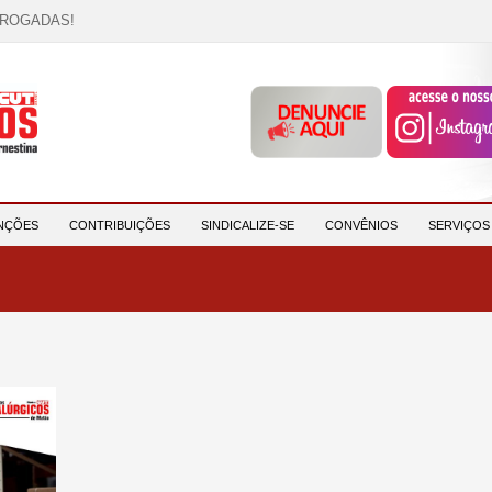
RROGADAS!
OCAÇÃO!
descrição!
 HORA DE UNIÃO E MOBILIZAÇÃO!
participantes e reforça compromisso com a saúde e a ...
NÇÕES
CONTRIBUIÇÕES
SINDICALIZE-SE
CONVÊNIOS
SERVIÇO