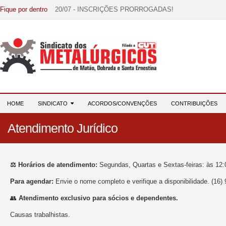
Fique por dentro
20/07 - INSCRIÇÕES PRORROGADAS!
15/07 - EDITAL DE CONVOCAÇÃO!
07/07 - Increva-se! Link na descrição!
03/08 - DATA-BASE 2026: HORA DE UNIÃO E MOBILIZ
28/07 - Formação reúne 116 participantes e reforça compr
HOME
SINDICATO
ACORDOS/CONVENÇÕES
CONTRIBUIÇÕES
Atendimento Jurídico
⚖️ Horários de atendimento:
Segundas, Quartas e Sextas-feiras: às 12:0
Para agendar:
Envie o nome completo e verifique a disponibilidade. (16)
👥
Atendimento exclusivo para sócios e dependentes.
Causas trabalhistas.