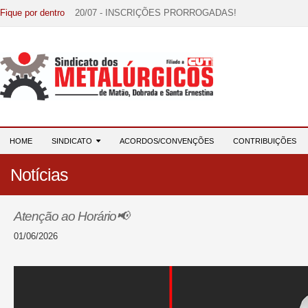
Fique por dentro
20/07 - INSCRIÇÕES PRORROGADAS!
15/07 - EDITAL DE CONVOCAÇÃO!
07/07 - Increva-se! Link na descrição!
03/08 - DATA-BASE 2026: HORA DE UNIÃO E MOBILIZ
28/07 - Formação reúne 116 participantes e reforça compr
HOME
SINDICATO
ACORDOS/CONVENÇÕES
CONTRIBUIÇÕES
Notícias
Atenção ao Horário📢
01/06/2026