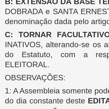
B:
EXTENSÃO DA BASE TE
DOBRADA e SANTA ERNESTIN
denominação dada pelo artigo 
C:
TORNAR FACULTATIV
INATIVOS, alterando-se os ar
do Estatuto, com a r
ELEITORAL.
OBSERVAÇÕES:
1: A Assembleia somente pode
do dia constante deste
EDIT