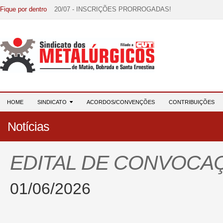
Fique por dentro
20/07 - INSCRIÇÕES PRORROGADAS!
15/07 - EDITAL DE CONVOCAÇÃO!
07/07 - Increva-se! Link na descrição!
03/08 - DATA-BASE 2026: HORA DE UNIÃO E MOBILIZ
28/07 - Formação reúne 116 participantes e reforça compr
HOME
SINDICATO
ACORDOS/CONVENÇÕES
CONTRIBUIÇÕES
Notícias
EDITAL DE CONVOCA
01/06/2026