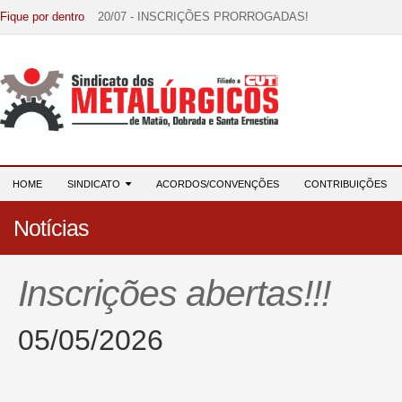
Fique por dentro
20/07 - INSCRIÇÕES PRORROGADAS!
15/07 - EDITAL DE CONVOCAÇÃO!
07/07 - Increva-se! Link na descrição!
03/08 - DATA-BASE 2026: HORA DE UNIÃO E MOBILIZ
28/07 - Formação reúne 116 participantes e reforça compr
HOME
SINDICATO
ACORDOS/CONVENÇÕES
CONTRIBUIÇÕES
Notícias
Inscrições abertas!!!
05/05/2026