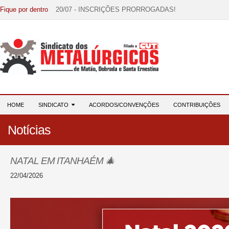
Fique por dentro
20/07 - INSCRIÇÕES PRORROGADAS!
15/07 - EDITAL DE CONVOCAÇÃO!
07/07 - Increva-se! Link na descrição!
03/08 - DATA-BASE 2026: HORA DE UNIÃO E MOBILIZ
28/07 - Formação reúne 116 participantes e reforça compr
HOME
SINDICATO
ACORDOS/CONVENÇÕES
CONTRIBUIÇÕES
Notícias
NATAL EM ITANHAÉM 🎄
22/04/2026