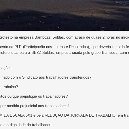
protesto na empresa Bambozzi Soldas, com atraso de quase 2 horas no início
nto da PLR (Participação nos Lucros e Resultados), que deveria ter sido fei
nsferências para a BBZZ Soldas, empresa criada pelo grupo Bambozzi com 
upações:
sinado com o Sindicato aos trabalhadores transferidos?
 trabalho?
eitos ou que prejudique os trabalhadores?
quer medida prejudicial aos trabalhadores!
lo FIM DA ESCALA 6X1 e pela REDUÇÃO DA JORNADA DE TRABALHO, em trâmi
 e a dignidade do trabalhador!