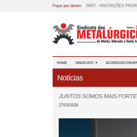
Fique por dentro
20/07 - INSCRIÇÕES PRO
15/07 - EDITAL DE CONV
07/07 - Increva-se! Link na 
03/08 - DATA-BASE 2026:
28/07 - Formação reúne 116 
HOME
SINDICATO
ACORDOS/CONVE
Notícias
JUNTOS SOMOS MAIS FORTE
27/03/2026