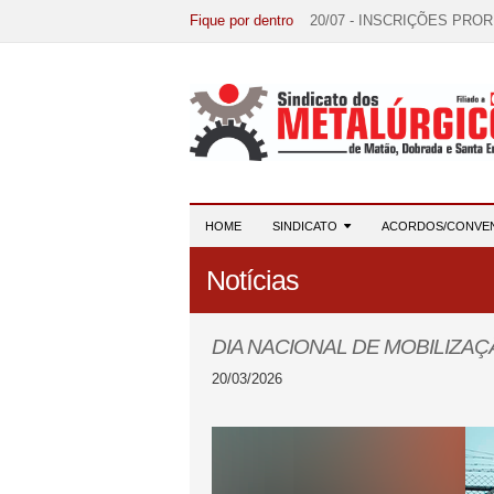
Fique por dentro
20/07 - INSCRIÇÕES PRO
15/07 - EDITAL DE CONV
07/07 - Increva-se! Link na 
03/08 - DATA-BASE 2026:
28/07 - Formação reúne 116 
HOME
SINDICATO
ACORDOS/CONVE
Notícias
DIA NACIONAL DE MOBILIZAÇ
20/03/2026