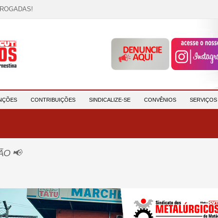
RROGADAS!
OCAÇÃO!
descrição!
 HORA DE UNIÃO E MOBILIZAÇÃO!
participantes e reforça compromisso com a saúde e a ...
NÇÕES
CONTRIBUIÇÕES
SINDICALIZE-SE
CONVÊNIOS
SERVIÇO
ÃO 📢