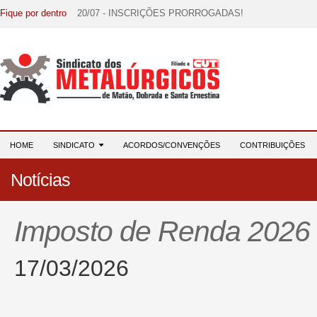
Fique por dentro
20/07 - INSCRIÇÕES PRORROGADAS!
15/07 - EDITAL DE CONVOCAÇÃO!
07/07 - Increva-se! Link na descrição!
03/08 - DATA-BASE 2026: HORA DE UNIÃO E MOBILIZ
28/07 - Formação reúne 116 participantes e reforça compr
HOME
SINDICATO
ACORDOS/CONVENÇÕES
CONTRIBUIÇÕES
Notícias
Imposto de Renda 2026
17/03/2026