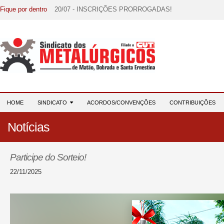
Fique por dentro
20/07 - INSCRIÇÕES PRORROGADAS!
15/07 - EDITAL DE CONVOCAÇÃO!
07/07 - Increva-se! Link na descrição!
03/08 - DATA-BASE 2026: HORA DE UNIÃO E MOBILIZ
28/07 - Formação reúne 116 participantes e reforça compr
HOME
SINDICATO
ACORDOS/CONVENÇÕES
CONTRIBUIÇÕES
Notícias
Participe do Sorteio!
22/11/2025