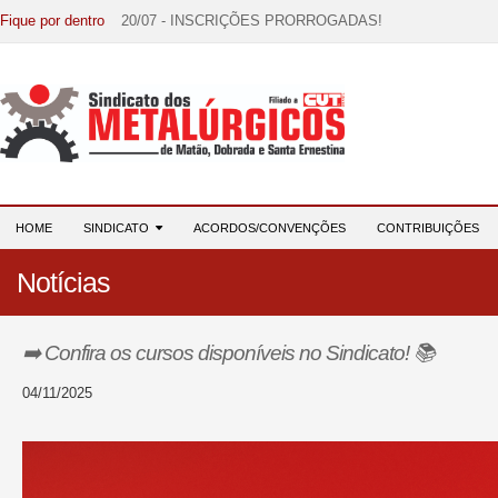
Fique por dentro
20/07 - INSCRIÇÕES PRORROGADAS!
15/07 - EDITAL DE CONVOCAÇÃO!
07/07 - Increva-se! Link na descrição!
03/08 - DATA-BASE 2026: HORA DE UNIÃO E MOBILIZ
28/07 - Formação reúne 116 participantes e reforça compr
HOME
SINDICATO
ACORDOS/CONVENÇÕES
CONTRIBUIÇÕES
Notícias
➡️ Confira os cursos disponíveis no Sindicato! 📚
04/11/2025