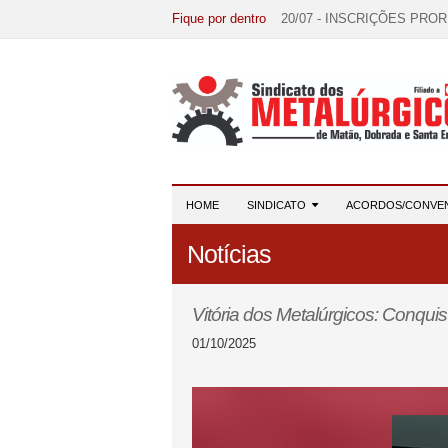
Fique por dentro
20/07 - INSCRIÇÕES PRO
15/07 - EDITAL DE CONV
07/07 - Increva-se! Link na 
03/08 - DATA-BASE 2026:
28/07 - Formação reúne 116 
HOME
SINDICATO
ACORDOS/CONVE
Notícias
Vitória dos Metalúrgicos: Conquis
01/10/2025