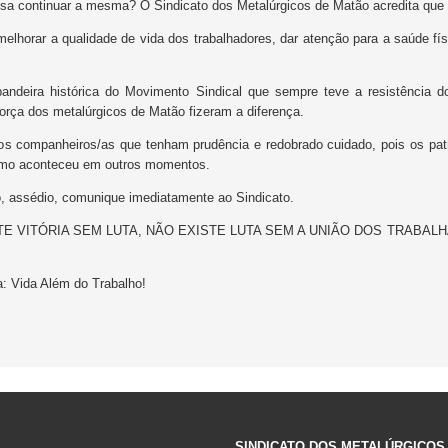
isa continuar a mesma? O Sindicato dos Metalúrgicos de Matão acredita que
orar a qualidade de vida dos trabalhadores, dar atenção para a saúde físic
andeira histórica do Movimento Sindical que sempre teve a resistência d
força dos metalúrgicos de Matão fizeram a diferença.
 companheiros/as que tenham prudência e redobrado cuidado, pois os patr
omo aconteceu em outros momentos.
, assédio, comunique imediatamente ao Sindicato.
EXISTE VITÓRIA SEM LUTA, NÃO EXISTE LUTA SEM A UNIÃO DOS TRABA
: Vida Além do Trabalho!
SINDICATO DOS METALÚRGICOS