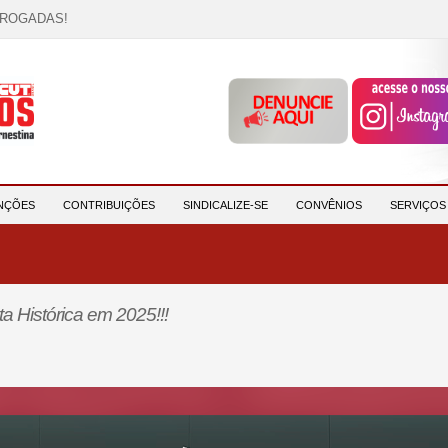
RROGADAS!
OCAÇÃO!
descrição!
 HORA DE UNIÃO E MOBILIZAÇÃO!
participantes e reforça compromisso com a saúde e a ...
NÇÕES
CONTRIBUIÇÕES
SINDICALIZE-SE
CONVÊNIOS
SERVIÇO
ta Histórica em 2025!!!