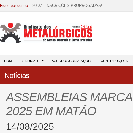
Fique por dentro
20/07 - INSCRIÇÕES PRORROGADAS!
15/07 - EDITAL DE CONVOCAÇÃO!
07/07 - Increva-se! Link na descrição!
03/08 - DATA-BASE 2026: HORA DE UNIÃO E MOBILIZ
28/07 - Formação reúne 116 participantes e reforça compr
HOME
SINDICATO
ACORDOS/CONVENÇÕES
CONTRIBUIÇÕES
Notícias
ASSEMBLEIAS MARCAM
2025 EM MATÃO
14/08/2025