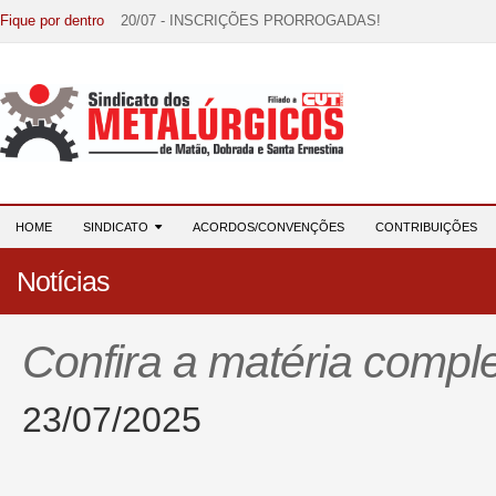
Fique por dentro
20/07 - INSCRIÇÕES PRORROGADAS!
15/07 - EDITAL DE CONVOCAÇÃO!
07/07 - Increva-se! Link na descrição!
03/08 - DATA-BASE 2026: HORA DE UNIÃO E MOBILIZ
28/07 - Formação reúne 116 participantes e reforça compr
HOME
SINDICATO
ACORDOS/CONVENÇÕES
CONTRIBUIÇÕES
Notícias
Confira a matéria comple
23/07/2025