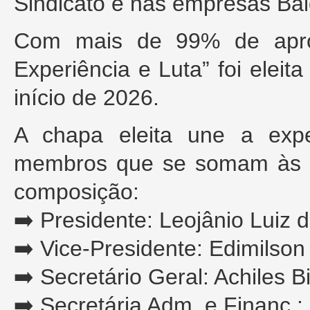
Sindicato e nas empresas Ba
Com mais de 99% de apro
Experiência e Luta” foi elei
início de 2026.
A chapa eleita une a exp
membros que se somam às lu
composição:
➡️ Presidente: Leojânio Luiz d
➡️ Vice-Presidente: Edimilson 
➡️ Secretário Geral: Achiles B
➡️ Secretária Adm. e Financ.