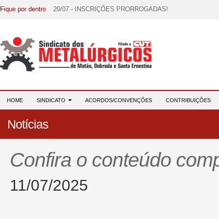
Fique por dentro
20/07 - INSCRIÇÕES PRORROGADAS!
15/07 - EDITAL DE CONVOCAÇÃO!
07/07 - Increva-se! Link na descrição!
03/08 - DATA-BASE 2026: HORA DE UNIÃO E MOBILIZ
28/07 - Formação reúne 116 participantes e reforça compr
HOME
SINDICATO
ACORDOS/CONVENÇÕES
CONTRIBUIÇÕES
Notícias
Confira o conteúdo comp
11/07/2025