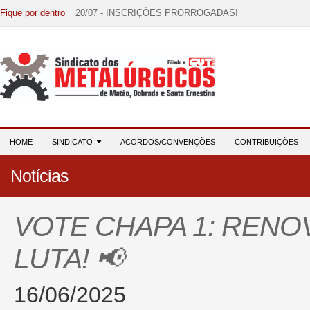
Fique por dentro
20/07 - INSCRIÇÕES PRORROGADAS!
15/07 - EDITAL DE CONVOCAÇÃO!
07/07 - Increva-se! Link na descrição!
03/08 - DATA-BASE 2026: HORA DE UNIÃO E MOBILIZ
28/07 - Formação reúne 116 participantes e reforça compr
HOME
SINDICATO
ACORDOS/CONVENÇÕES
CONTRIBUIÇÕES
Notícias
VOTE CHAPA 1: RENO
LUTA! 📢
16/06/2025